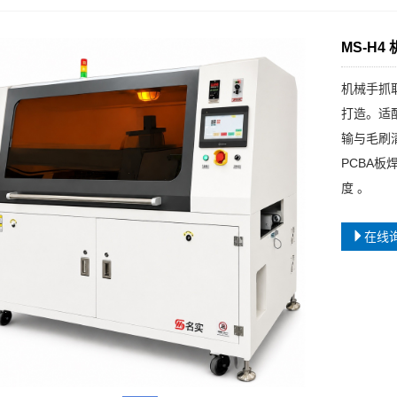
MS-H
机械手抓
打造。适
输与毛刷
PCBA
度 。
在线