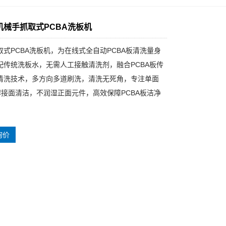
4 机械手抓取式PCBA洗板机
取式PCBA洗板机，为在线式全自动PCBA板清洗量身
配传统洗板水，无需人工接触清洗剂，融合PCBA板传
清洗技术，多方向多道刷洗，清洗无死角，专注单面
板焊接面清洁，不润湿正面元件，高效保障PCBA板洁净
询价