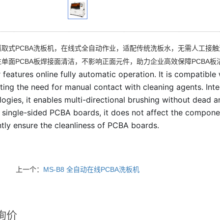
抓取式PCBA洗板机，在线式全自动作业，适配传统洗板水，无需人工接
单面PCBA板焊接面清洁，不影响正面元件，助力企业高效保障PCBA板
features online fully automatic operation. It is compatible w
ating the need for manual contact with cleaning agents. Int
ogies, it enables multi-directional brushing without dead an
 single-sided PCBA boards, it does not affect the componen
ntly ensure the cleanliness of PCBA boards.
上一个：
MS-B8 全自动在线PCBA洗板机
询价