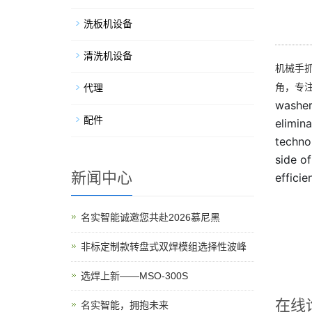
洗板机设备
清洗机设备
机械手
角，专注
代理
washer 
配件
elimin
technol
side of
新闻中心
efficie
名实智能诚邀您共赴2026慕尼黑
非标定制款转盘式双焊模组选择性波峰
选焊上新——MSO-300S
在线
名实智能，拥抱未来